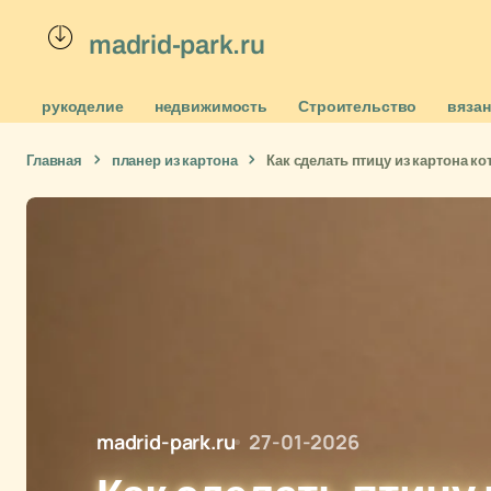
madrid-park.ru
рукоделие
недвижимость
Строительство
вяза
Главная
планер из картона
Как сделать птицу из картона к
madrid-park.ru
27-01-2026