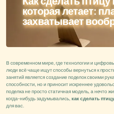
Как сделать птицу 
которая летает: пл
захватывает вооб
В современном мире, где технологии и цифров
люди всё чаще ищут способы вернуться к прост
занятий является создание поделок своими рука
способности, но и приносит искреннее удовольс
поделка не просто статичная модель, а нечто ж
когда-нибудь задумывались,
как сделать птицу
для вас.