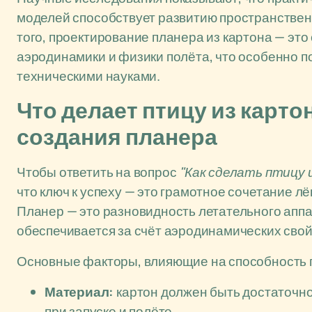
моделей способствует развитию пространстве
того, проектирование планера из картона — эт
аэродинамики и физики полёта, что особенно по
техническими науками.
Что делает птицу из карт
создания планера
Чтобы ответить на вопрос
"Как сделать птицу
что ключ к успеху — это грамотное сочетание л
Планер — это разновидность летательного аппар
обеспечивается за счёт аэродинамических свойс
Основные факторы, влияющие на способность п
Материал:
картон должен быть достаточно
при запуске и полёте.