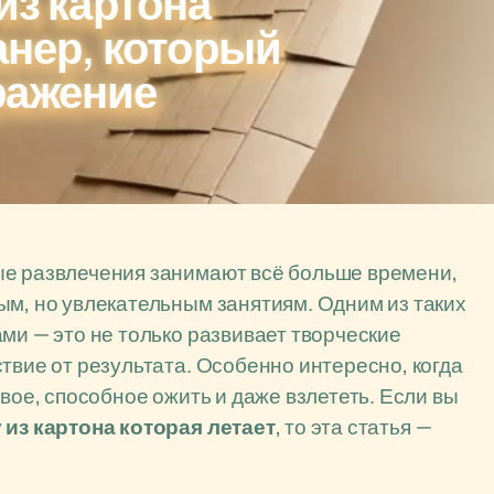
из картона
анер, который
ражение
ые развлечения занимают всё больше времени,
ым, но увлекательным занятиям. Одним из таких
ми — это не только развивает творческие
твие от результата. Особенно интересно, когда
ивое, способное ожить и даже взлететь. Если вы
 из картона которая летает
, то эта статья —