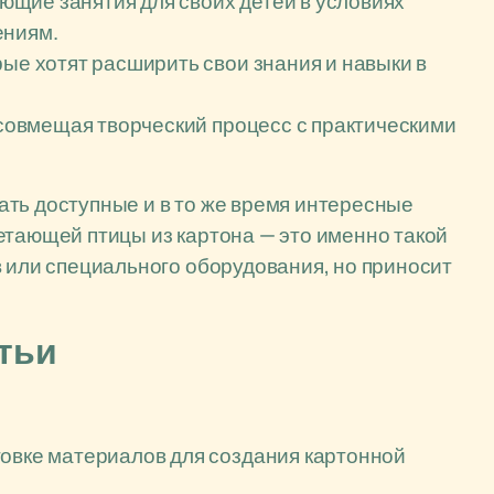
щие занятия для своих детей в условиях
ениям.
рые хотят расширить свои знания и навыки в
, совмещая творческий процесс с практическими
ть доступные и в то же время интересные
етающей птицы из картона — это именно такой
в или специального оборудования, но приносит
атьи
товке материалов для создания картонной