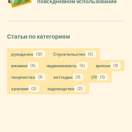
повседневном использовании
Статьи по категориям
рукоделие
(12)
Строительство
(5)
вязание
(5)
недвижимость
(5)
крючок
(3)
творчество
(3)
коттеджи
(3)
DIY
(3)
оригами
(2)
садоводство
(2)