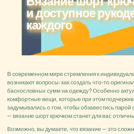
Вязание шорт крю
и доступное рукод
каждого
В современном мире стремления к индивидуаль
возникают вопросы: как создать что-то оригина
баснословных сумм на одежду? Особенно актуаль
комфортные вещи, которые при этом подчеркива
задумывались о том, чтобы обзавестись парой 
— вязание шорт крючком станет для вас отлич
Возможно, вы думаете, что вязание — это сложн