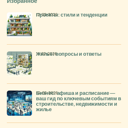
Избранное
12-02-2026
Проекты: стили и тенденции
11-02-2026
Жилье: вопросы и ответы
10-02-2026
Бизнес: афиша и расписание —
ваш гид по ключевым событиям в
строительстве, недвижимости и
жилье