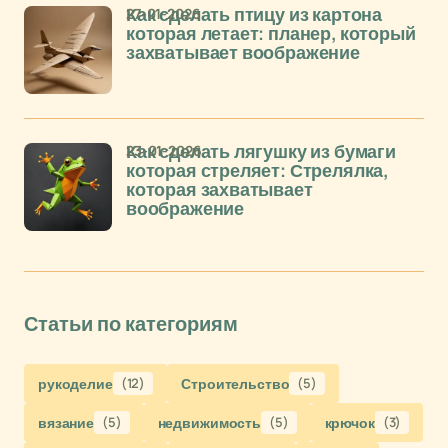
27-01-2026
Как сделать птицу из картона
которая летает: планер, который
захватывает воображение
23-01-2026
Как сделать лягушку из бумаги
которая стреляет: Стрелялка,
которая захватывает
воображение
Статьи по категориям
рукоделие
(12)
Строительство
(5)
вязание
(5)
недвижимость
(5)
крючок
(3)