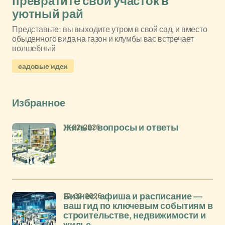
превратите свой участок в
уютный рай
Представьте: вы выходите утром в свой сад, и вместо
обыденного вида на газон и клумбы вас встречает
волшебный
садовые идеи
Избранное
11-02-2026
Жилье: вопросы и ответы
10-02-2026
Бизнес: афиша и расписание —
ваш гид по ключевым событиям в
строительстве, недвижимости и