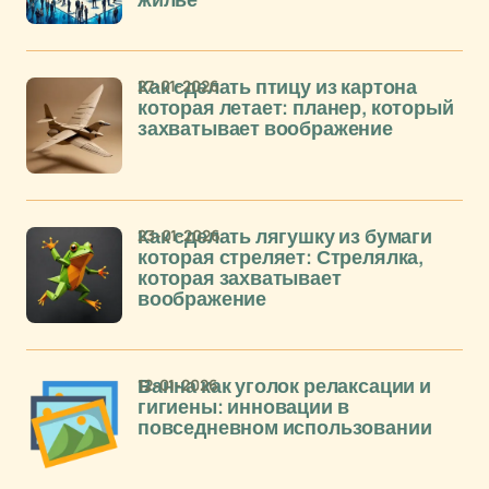
жилье
27-01-2026
Как сделать птицу из картона
которая летает: планер, который
захватывает воображение
23-01-2026
Как сделать лягушку из бумаги
которая стреляет: Стрелялка,
которая захватывает
воображение
12-01-2026
Ванна как уголок релаксации и
гигиены: инновации в
повседневном использовании