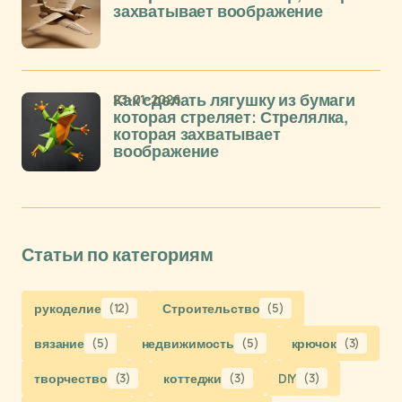
захватывает воображение
23-01-2026
Как сделать лягушку из бумаги
которая стреляет: Стрелялка,
которая захватывает
воображение
Статьи по категориям
рукоделие
(12)
Строительство
(5)
вязание
(5)
недвижимость
(5)
крючок
(3)
творчество
(3)
коттеджи
(3)
DIY
(3)