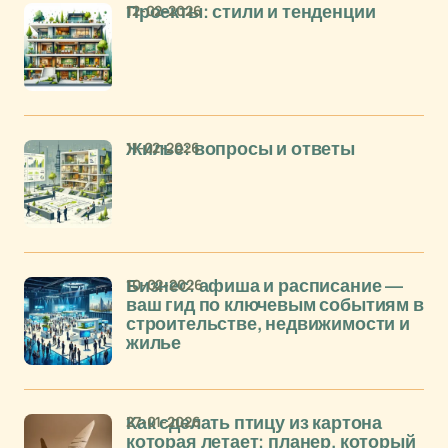
12-02-2026
Проекты: стили и тенденции
11-02-2026
Жилье: вопросы и ответы
10-02-2026
Бизнес: афиша и расписание —
ваш гид по ключевым событиям в
строительстве, недвижимости и
жилье
27-01-2026
Как сделать птицу из картона
которая летает: планер, который