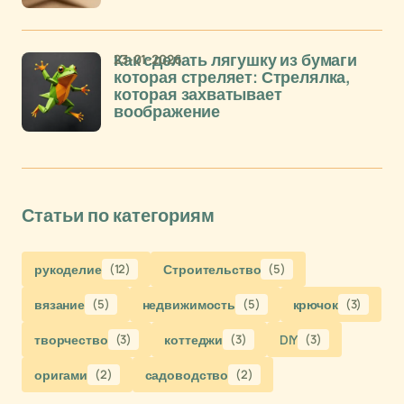
23-01-2026
Как сделать лягушку из бумаги
которая стреляет: Стрелялка,
которая захватывает
воображение
Статьи по категориям
рукоделие
(12)
Строительство
(5)
вязание
(5)
недвижимость
(5)
крючок
(3)
творчество
(3)
коттеджи
(3)
DIY
(3)
оригами
(2)
садоводство
(2)